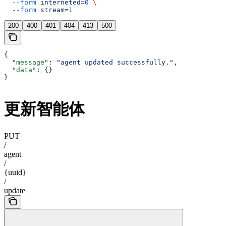
  --form
 interneted=
0
 \
  --form
 stream=
1
200
400
401
404
413
500
{
  "message"
: 
"agent updated successfully."
,
  "data"
: {}
}
更新智能体
PUT
/
agent
/
{uuid}
/
update