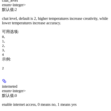
chat_level
enum<integer>
默认值:
2
chat level, default is 2, higher temperatures increase creativity, while
lower temperatures increase accuracy.
可用选项
:
,
0
,
1
,
2
,
3
4
示例
:
2
interneted
enum<integer>
默认值:
0
enable internet access, 0 means no, 1 means yes