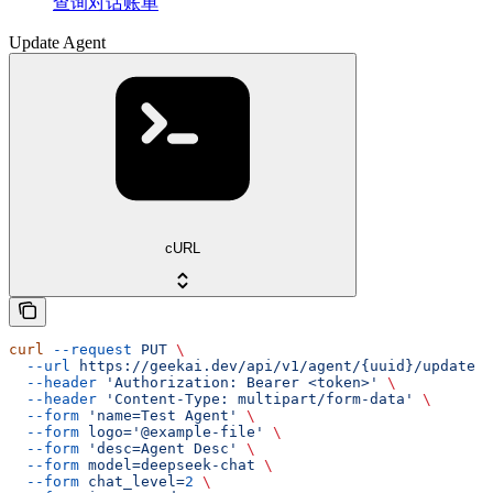
查询对话账单
Update Agent
cURL
curl
 --request
 PUT
 \
  --url
 https://geekai.dev/api/v1/agent/{uuid}/update
 \
  --header
 'Authorization: Bearer <token>'
 \
  --header
 'Content-Type: multipart/form-data'
 \
  --form
 'name=Test Agent'
 \
  --form
 logo='@example-file'
 \
  --form
 'desc=Agent Desc'
 \
  --form
 model=deepseek-chat
 \
  --form
 chat_level=
2
 \