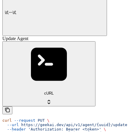
试一试
Update Agent
cURL
curl
 --request
 PUT
 \
  --url
 https://geekai.dev/api/v1/agent/{uuid}/update
 \
  --header
 'Authorization: Bearer <token>'
 \