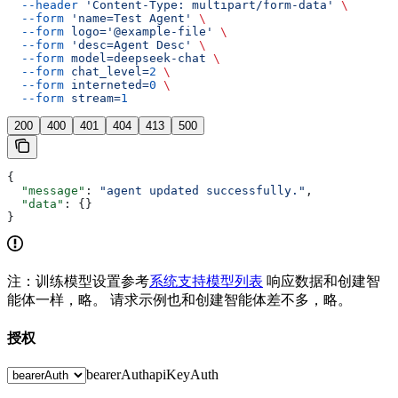
  --header
 'Content-Type: multipart/form-data'
 \
  --form
 'name=Test Agent'
 \
  --form
 logo='@example-file'
 \
  --form
 'desc=Agent Desc'
 \
  --form
 model=deepseek-chat
 \
  --form
 chat_level=
2
 \
  --form
 interneted=
0
 \
  --form
 stream=
1
200
400
401
404
413
500
{
  "message"
: 
"agent updated successfully."
,
  "data"
: {}
}
注：训练模型设置参考
系统支持模型列表
响应数据和创建智
能体一样，略。 请求示例也和创建智能体差不多，略。
授权
bearerAuth
apiKeyAuth