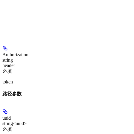
Authorization
string
header
必填
token
路径参数
uuid
string<uuid>
必填