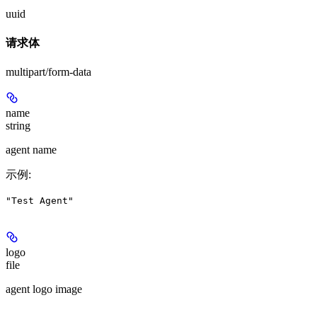
uuid
请求体
multipart/form-data
name
string
agent name
示例
:
"Test Agent"
logo
file
agent logo image