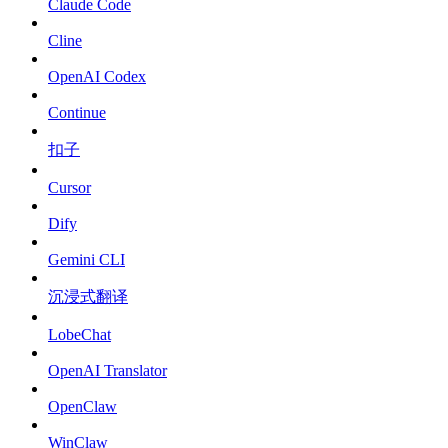
Claude Code
Cline
OpenAI Codex
Continue
扣子
Cursor
Dify
Gemini CLI
沉浸式翻译
LobeChat
OpenAI Translator
OpenClaw
WinClaw