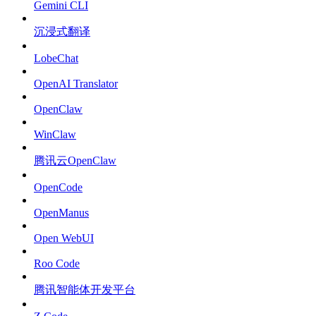
Gemini CLI
沉浸式翻译
LobeChat
OpenAI Translator
OpenClaw
WinClaw
腾讯云OpenClaw
OpenCode
OpenManus
Open WebUI
Roo Code
腾讯智能体开发平台