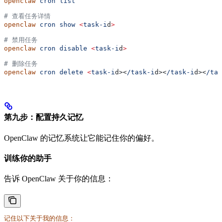
openclaw
 cron
 list
# 查看任务详情
openclaw
 cron
 show
 <
task-i
d
>
# 禁用任务
openclaw
 cron
 disable
 <
task-i
d
>
# 删除任务
openclaw
 cron
 delete
 <
task-i
d><
/task-i
d><
/task-i
d><
/tas
第九步：配置持久记忆
OpenClaw 的记忆系统让它能记住你的偏好。
训练你的助手
告诉 OpenClaw 关于你的信息：
记住以下关于我的信息：