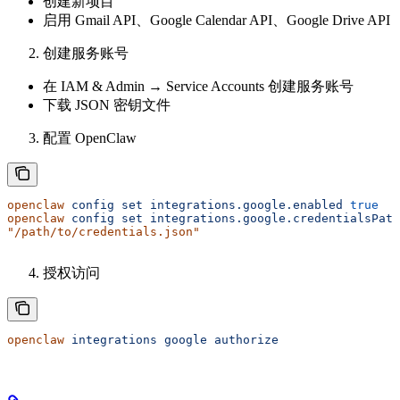
创建新项目
启用 Gmail API、Google Calendar API、Google Drive API
创建服务账号
在 IAM & Admin → Service Accounts 创建服务账号
下载 JSON 密钥文件
配置 OpenClaw
openclaw
 config
 set
 integrations.google.enabled
 true
openclaw
 config
 set
 integrations.google.credentialsPath
"/path/to/credentials.json"
授权访问
openclaw
 integrations
 google
 authorize