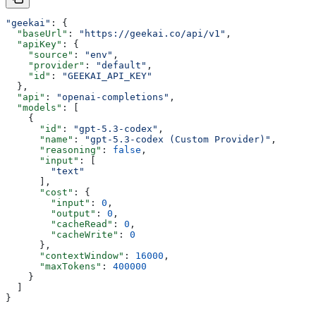
"geekai"
: {
  "baseUrl"
: 
"https://geekai.co/api/v1"
,
  "apiKey"
: {
    "source"
: 
"env"
,
    "provider"
: 
"default"
,
    "id"
: 
"GEEKAI_API_KEY"
  },
  "api"
: 
"openai-completions"
,
  "models"
: [
    {
      "id"
: 
"gpt-5.3-codex"
,
      "name"
: 
"gpt-5.3-codex (Custom Provider)"
,
      "reasoning"
: 
false
,
      "input"
: [
        "text"
      ],
      "cost"
: {
        "input"
: 
0
,
        "output"
: 
0
,
        "cacheRead"
: 
0
,
        "cacheWrite"
: 
0
      },
      "contextWindow"
: 
16000
,
      "maxTokens"
: 
400000
    }
  ]
}