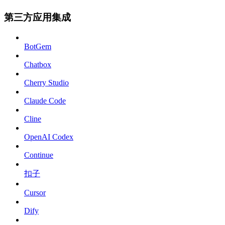
第三方应用集成
BotGem
Chatbox
Cherry Studio
Claude Code
Cline
OpenAI Codex
Continue
扣子
Cursor
Dify