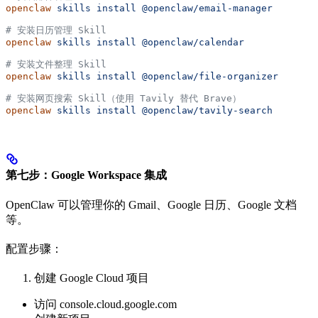
openclaw
 skills
 install
 @openclaw/email-manager
# 安装日历管理 Skill
openclaw
 skills
 install
 @openclaw/calendar
# 安装文件整理 Skill
openclaw
 skills
 install
 @openclaw/file-organizer
# 安装网页搜索 Skill（使用 Tavily 替代 Brave）
openclaw
 skills
 install
 @openclaw/tavily-search
第七步：Google Workspace 集成
OpenClaw 可以管理你的 Gmail、Google 日历、Google 文档
等。
配置步骤：
创建 Google Cloud 项目
访问 console.cloud.google.com