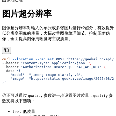
图片超分辨率
图像超分辨率对输入的单张或多张图片进行x2超分，有效提升
低分辨率图像的质量，大幅改善图像纹理细节、抑制压缩伪
像，全面提高图像清晰度与主观质量。
curl
 --location
 --request
 POST
 'https://geekai.co/api/v
--header 
'Content-Type: application/json'
 \
--header 
'Authorization: Bearer $GEEKAI_API_KEY'
 \
--data 
'{
    "model": "jimeng-image-clarify-v3",
    "image": "https://static.geekai.co/image/2025/08/29
}'
你还可以通过
参数进一步设置图片质量，
参
quality
quality
数支持以下选项：
：低质量
low